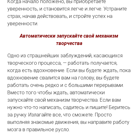
Когда начало положено, вы приобретаете
уверенность, и становится легче и легче. Устраните
страх, начав действовать, и стройте успех на
уверенности.
Автоматически запускайте свой механизм
творчества
Одно из страшнейших заблуждений, касающихся
творческого процесса, — работать получается,
когда есть вдохновение. Если вы будете ждать, пока
вдохновение свалится вам на голову, вы будете
работать очень редко и с большими перерывами.
Вместо того чтобы ждать, автоматически
запускайте свой механизм творчества. Если вам
нужно что-то написать, садитесь и пишите! Беритесь
за ручку. Излагайте все, что сможете. Просто
выполняя знакомые движения, вы направите работу
мозга в правильное русло.