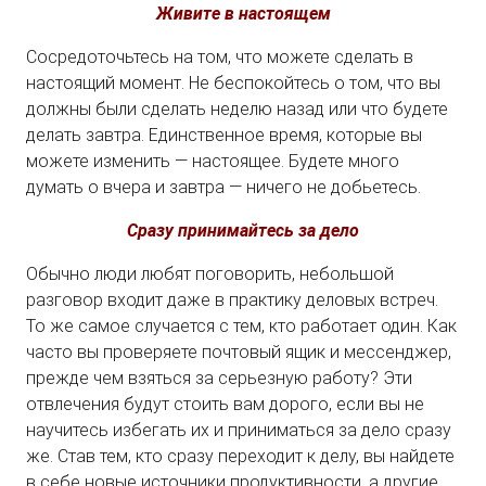
Живите в настоящем
Сосредоточьтесь на том, что можете сделать в
настоящий момент. Не беспокойтесь о том, что вы
должны были сделать неделю назад или что будете
делать завтра. Единственное время, которые вы
можете изменить — настоящее. Будете много
думать о вчера и завтра — ничего не добьетесь.
Сразу принимайтесь за дело
Обычно люди любят поговорить, небольшой
разговор входит даже в практику деловых встреч.
То же самое случается с тем, кто работает один. Как
часто вы проверяете почтовый ящик и мессенджер,
прежде чем взяться за серьезную работу? Эти
отвлечения будут стоить вам дорого, если вы не
научитесь избегать их и приниматься за дело сразу
же. Став тем, кто сразу переходит к делу, вы найдете
в себе новые источники продуктивности, а другие