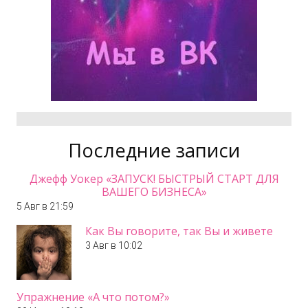
Последние записи
Джефф Уокер «ЗАПУСК! БЫСТРЫЙ СТАРТ ДЛЯ
ВАШЕГО БИЗНЕСА»
5 Авг в 21:59
Как Вы говорите, так Вы и живете
3 Авг в 10:02
Упражнение «А что потом?»