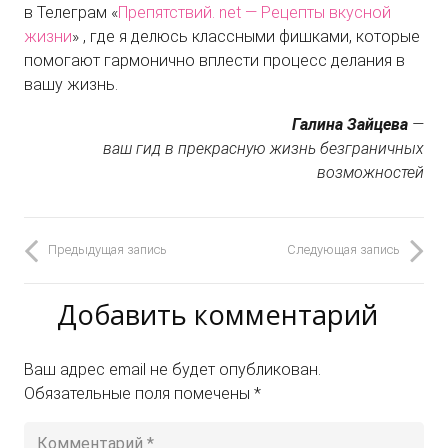
в Телеграм «
Препятствий. net — Рецепты вкусной
жизни
» , где я делюсь классными фишками, которые
помогают гармонично вплести процесс делания в
вашу жизнь.
Галина Зайцева
—
ваш гид в прекрасную жизнь безграничных
возможностей
Предыдущая запись
Следующая запись
Добавить комментарий
Ваш адрес email не будет опубликован.
Обязательные поля помечены
*