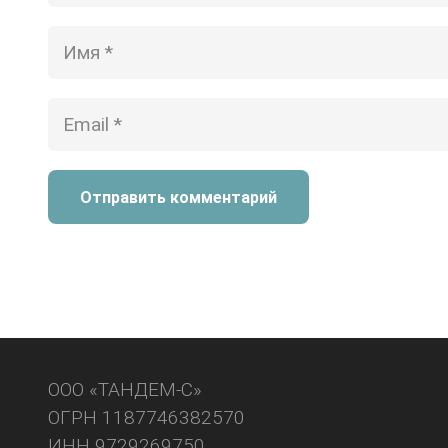
Отправить комментарий
ООО «ТАНДЕМ-С»
ОГРН 1187746382570
ИНН 9729269750