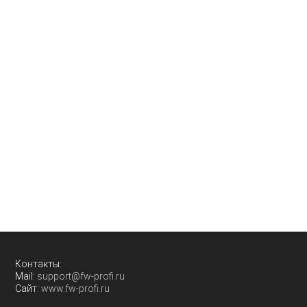
Контакты:
Mail:
support@fw-profi.ru
Сайт:
www.fw-profi.ru