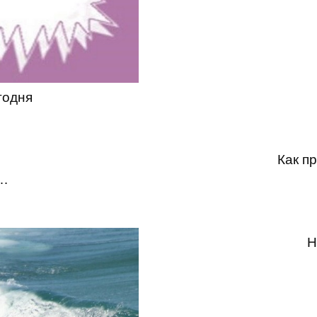
годня
Как п
…
Н