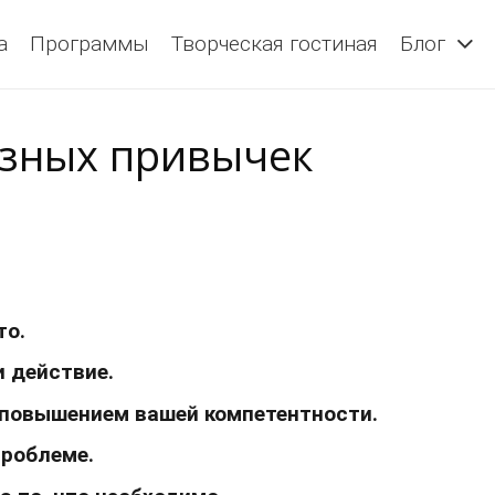
а
Программы
Творческая гостиная
Блог
езных привычек
то.
и действие.
 повышением вашей компетентности.
проблеме.