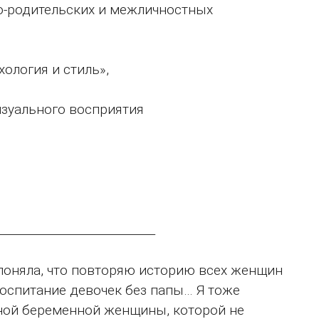
ко-родительских и межличностных
ология и стиль»,
изуального восприятия
____________________________
 поняла, что повторяю историю всех женщин
воспитание девочек без папы… Я тоже
нной беременной женщины, которой не