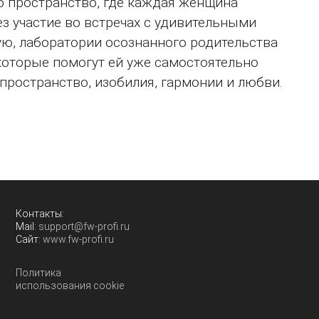
о пространство, где каждая женщина
з участие во встречах с удивительными
ю, лаборатории осознанного родительства
 которые помогут ей уже самостоятельно
пространство, изобилия, гармонии и любви.
Контакты:
Mail:
support@fw-profi.ru
Сайт:
www.fw-profi.ru
Политика
использования cookie