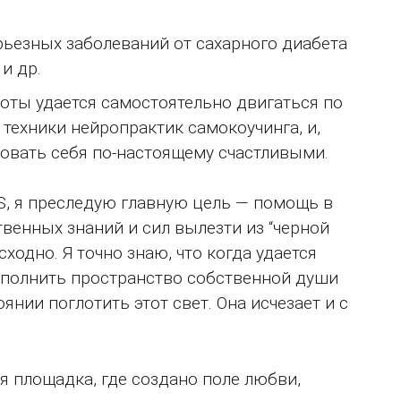
рьезных заболеваний от сахарного диабета
и др.
оты удается самостоятельно двигаться по
 техники нейропрактик самокоучинга, и,
твовать себя по-настоящему счастливыми.
S, я преследую главную цель — помощь в
твенных знаний и сил вылезти из “черной
сходно. Я точно знаю, что когда удается
наполнить пространство собственной души
янии поглотить этот свет. Она исчезает и с
я площадка, где создано поле любви,