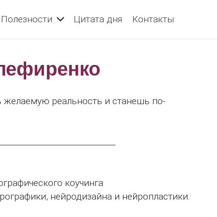
Полезности
Цитата дня
Контакты
лефиренко
ь желаемую реальность и станешь по-
______________________________
ографического коучинга
ографики, нейродизайна и нейропластики.