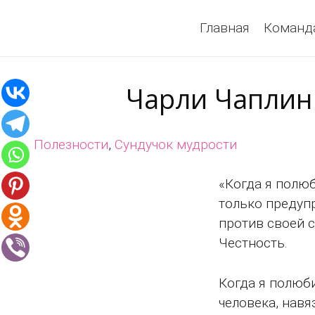
Главная
Команд
Чарли Чаплин 
Полезности
,
Сундучок мудрости
«Когда я полюб
только предупр
против своей с
Честность.
Когда я полюби
человека, нав