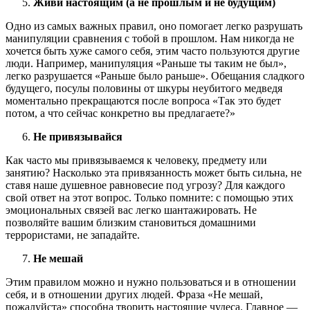
Живи настоящим (а не прошлым и не будущим)
Одно из самых важных правил, оно помогает легко разрушать
манипуляции сравнения с тобой в прошлом. Нам никогда не
хочется быть хуже самого себя, этим часто пользуются другие
люди. Например, манипуляция «Раньше ты таким не был»,
легко разрушается «Раньше было раньше». Обещания сладкого
будущего, посулы половины от шкуры неубитого медведя
моментально прекращаются после вопроса «Так это будет
потом, а что сейчас конкретно вы предлагаете?»
Не привязывайся
Как часто мы привязываемся к человеку, предмету или
занятию? Насколько эта привязанность может быть сильна, не
ставя наше душевное равновесие под угрозу? Для каждого
свой ответ на этот вопрос. Только помните: с помощью этих
эмоциональных связей вас легко шантажировать. Не
позволяйте вашим близким становиться домашними
террористами, не западайте.
Не мешай
Этим правилом можно и нужно пользоваться и в отношении
себя, и в отношении других людей. Фраза «Не мешай,
пожалуйста» способна творить настоящие чудеса. Главное —