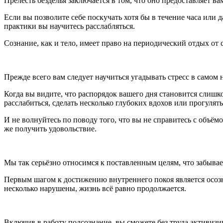
Прелесть безделья заключается в том, что оно предоставляет ва
Если вы позволите себе поскучать хотя бы в течение часа или
практики вы научитесь расслабляться.
Сознание, как и тело, имеет право на периодический отдых о
Прежде всего вам следует научиться угадывать стресс в самом 
Когда вы видите, что распорядок вашего дня становится слишк
расслабиться, сделать несколько глубоких вдохов или прогулять
И не волнуйтесь по поводу того, что вы не справитесь с объёмо
же получить удовольствие.
Мы так серьёзно относимся к поставленным целям, что забываем
Первым шагом к достижению внутреннего покоя является осозн
несколько нарушены, жизнь всё равно продолжается.
Включив в работу подсознание, вы сможете без труда активиз