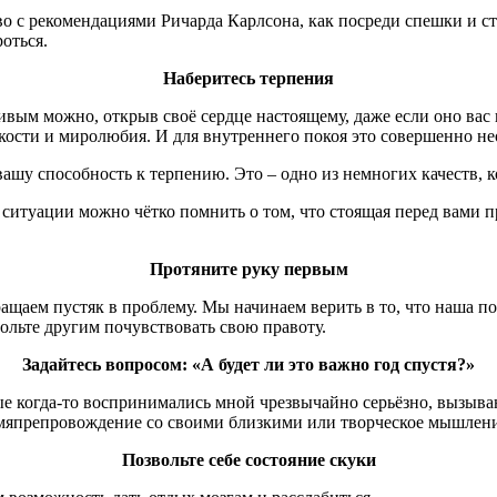
 с рекомендациями Ричарда Карлсона, как посреди спешки и стр
оться.
Наберитесь терпения
ивым можно, открыв своё сердце настоящему, даже если оно вас 
кости и миролюбия. И для внутреннего покоя это совершенно не
у способность к терпению. Это – одно из немногих качеств, ко
 ситуации можно чётко помнить о том, что стоящая перед вами п
Протяните руку первым
щаем пустяк в проблему. Мы начинаем верить в то, что наша по
ольте другим почувствовать свою правоту.
Задайтесь вопросом: «А будет ли это важно год спустя?»
 когда-то воспринимались мной чрезвычайно серьёзно, вызывают
ремяпрепровождение со своими близкими или творческое мышлени
Позвольте себе состояние скуки