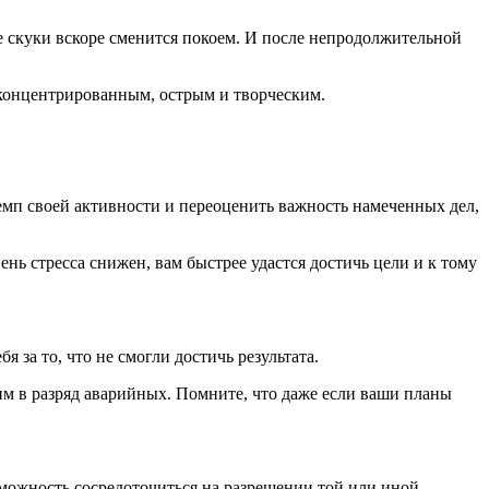
ие скуки вскоре сменится покоем. И после непродолжительной
 концентрированным, острым и творческим.
темп своей активности и переоценить важность намеченных дел,
ень стресса снижен, вам быстрее удастся достичь цели и к тому
 за то, что не смогли достичь результата.
им в разряд аварийных. Помните, что даже если ваши планы
зможность сосредоточиться на разрешении той или иной