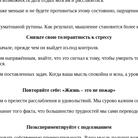
м возможность дать отдых мозгам и расслабиться.
 даже меньше и не будете противиться этому состоянию, ощущен
т суматошной рутины. Как результат, мышление становится более
Снизьте свою толерантность к стрессу
начале, прежде чем он выйдет из-под контроля.
ом напряжённым, знайте, что это сигнал к тому, чтобы умерить 
ся.
м поставленных задач. Когда ваша мысль спокойна и ясна, а уров
Повторяйте себе: «Жизнь – это не пожар»
 о прелести расслабления и удовольствий. Мы сурово казним себя
ание того факта, что большинство трудностей мы сами перевод
Поэкспериментируйте с подсознанием
ировать собственную проницательность. Ваша мысль получит во